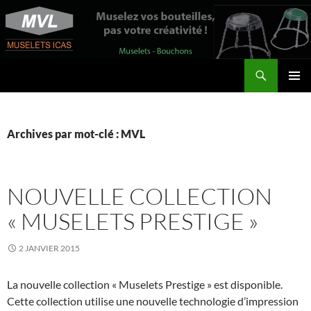
Aller
au
contenu
Recherche
MVL – Les Muselets du Val de Loire
MENU
PRINCI
Archives par mot-clé : MVL
NOUVELLE COLLECTION
« MUSELETS PRESTIGE »
2 JANVIER 2015
La nouvelle collection « Muselets Prestige » est disponible.
Cette collection utilise une nouvelle technologie d’impression