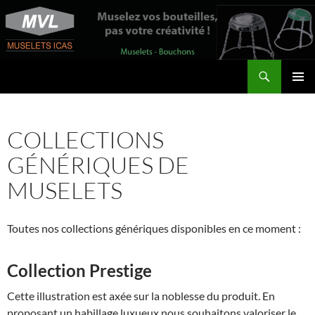
Aller
au
contenu
Recherche
MVL – Les Muselets du Val de Loire
MENU
PRINCI
COLLECTIONS
GÉNÉRIQUES DE
MUSELETS
Toutes nos collections génériques disponibles en ce moment :
Collection Prestige
Cette illustration est axée sur la noblesse du produit. En
proposant un habillage luxueux nous souhaitons valoriser le